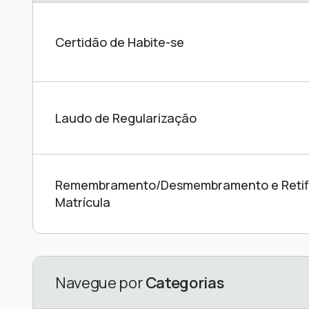
Certidão de Habite-se
Laudo de Regularização
Remembramento/Desmembramento e Retif
Licenciamento
Parcelamento
Certidões
CONTRATOS
Matrícula
Ambiental
de Solo
Ver
Ver
Ver
Ver
serviços
serviços
serviços
serviços
Navegue por
Categorias